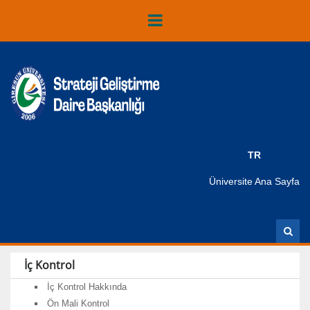
TR
Üniversite Ana Sayfa
A
r
a
İç Kontrol
İç Kontrol Hakkında
Ön Mali Kontrol